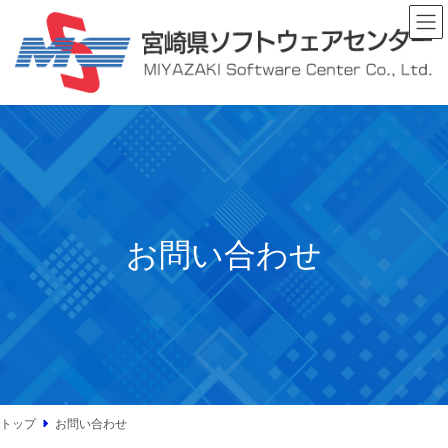
コ
ナ
ン
ビ
テ
ゲ
ン
ー
ツ
シ
へ
ョ
ス
ン
キ
に
ッ
移
プ
動
お問い合わせ
トップ
お問い合わせ