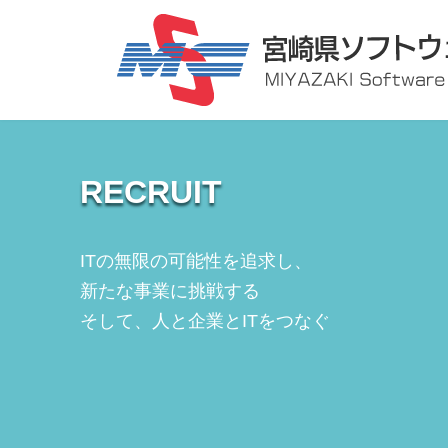
コ
ナ
ン
ビ
テ
ゲ
ン
ー
ツ
シ
へ
ョ
ス
ン
キ
に
ッ
移
プ
動
RECRUIT
ITの無限の可能性を追求し、
新たな事業に挑戦する
そして、人と企業とITをつなぐ