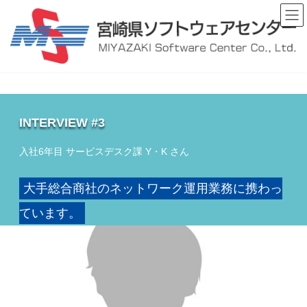
コ
ナ
ン
ビ
テ
ゲ
ン
ー
ツ
シ
へ
ョ
ス
ン
キ
に
ッ
移
INTERVIEW #3
プ
動
入社6年目 サービスデスク課 Y・K さん
大手総合商社のネットワーク運用業務に携わっ
ています。