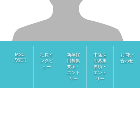
MSC
社員イ
新卒採
中途採
お問い
の魅力
ンタビ
用
募集
用
募集
合わせ
ュー
要項・
要項・
エント
エント
リー
リー