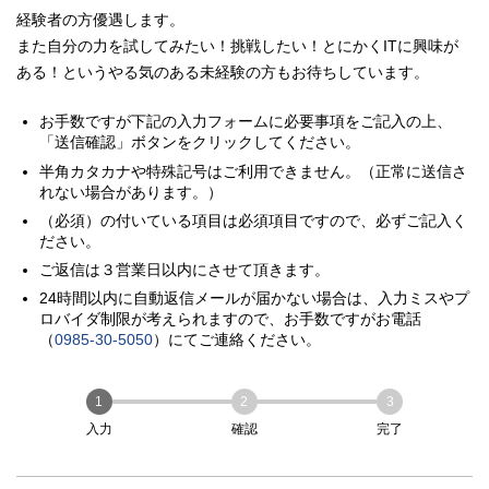
業務
【給与例：主任の場合】基本給213,000
給与
・パッケージシステムのカスタマイズ検
時間帯により深夜労働割り増し別途支給
・IT未経験から多くの方が活躍していま
経験者の方優遇します。
職務内容
・サーバ設計，構築，運用，保守業務
円+役職手当10,000円＝月給223,000円
討・既存システムから新システムへのデ
す。
・障害対応（ベンダー等へのエスカレー
また自分の力を試してみたい！挑戦したい！とにかくITに興味が
（経験・能力によって主任からのスター
ータ移行・データ連携検討（健診の装
・基礎研修およびOJTを約２ヵ月間行い
[ 交代制勤務 ]
ション）
トも可能です。）
置、画像システム等）
ある！というやる気のある未経験の方もお待ちしています。
ますので、ご安心ください。
勤務時間
9：00 ～ 21：00、21：00 ～ 翌 9：00
・顧客問合せ対応業務（電話・メールで
※試用期間6ヵ月（期間中給与変動な
・帳票作成する上での仕様検討 など。
研修期間は平日勤務 9：00 ～ 18：00
の対応）
し）
・その他付随作業
お手数ですが下記の入力フォームに必要事項をご記入の上、
月給 188,000円～213,000円
給与
月給 213,000円～294,000円
給与
シフト制（3勤2.5休）・リフレッシュ休
「送信確認」ボタンをクリックしてください。
9：00 ～ 18：00
勤務時間
休日
暇2日間
月給 213,000円～294,000円
給与
09:00～18:00
半角カタカナや特殊記号はご利用できません。（正常に送信さ
勤務時間
（年間休日：165日）
09:00～18:00
勤務時間
れない場合があります。）
完全週休2日制（土曜・日曜）、祝日、
09:00～18:00
勤務時間
GW、年末年始休暇、リフレッシュ休暇
完全週休2日制（土曜・日曜）、祝日、
（必須）の付いている項目は必須項目ですので、必ずご記入く
契約社員（1年ごとの更新）
完全週休2日制（土曜・日曜）、祝日、
（2日間/年）
GW、年末年始休暇、リフレッシュ休暇
ださい。
雇用形態
無期雇用転換制度・正社員立候補制度・
休日
GW、年末年始休暇、リフレッシュ休暇
有給休暇、慶弔休暇、産前産後休業、育
（2日間/年）
完全週休2日制（土曜・日曜）、祝日、
正社員登用の実績あり
休日
（2日間/年）
ご返信は３営業日以内にさせて頂きます。
児休業（取得実績あり）、介護休業
有給休暇、慶弔休暇、産前産後休業、育
休日
GW、年末年始休暇、リフレッシュ休暇
有給休暇、慶弔休暇、産前産後休業、育
※年間休日124日
児休業（取得実績あり）、介護休業
24時間以内に自動返信メールが届かない場合は、入力ミスやプ
（2日間/年）
児休業（取得実績あり）、介護休業
宮崎・希望により首都圏もあります
休日
勤務地
※年間休日124日
有給休暇、慶弔休暇、産前産後休業、育
ロバイダ制限が考えられますので、お手数ですがお電話
※年間休日124日
児休業（取得実績あり）、介護休業
正社員
（
0985-30-5050
）にてご連絡ください。
雇用形態
社会保険完備
契約社員（1年ごとの更新）
※年間休日124日
正社員
雇用形態
通勤手当（上限31,600円）
雇用形態
無期雇用転換制度・正社員立候補制度
1名
採用人数
残業手当（会社規定による）
（正社員登用の実績あり）
正社員
1
2
3
待遇
雇用形態
昇給年1回5,000円（会社規定による）
1名
採用人数
入力
確認
完了
家族手当 住宅手当 資格補助 単身赴
宮崎・希望により首都圏または関西があ
宮崎市（佐土原町）
勤務地
勤務地
1名
採用人数
任手当 など
ります
宮崎市（佐土原町）
勤務地
関西の勤務地もあります。
昇給 年1回5,000円（会社規定によ