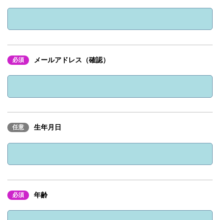
履歴書（写真貼付）
応募書類
ダウンロード）
職務経歴書
採用担当者
https://www.miyazaki-
お問合せ先
個人情報に関する同意書（下記URLから
電話番号：0985-30-5050
sc.co.jp/recruit/mid-career-recruit-
応募書類
ダウンロード）
entry/doui/
https://www.miyazaki-
sc.co.jp/recruit/mid-career-recruit-
採用担当
entry/doui/
お問合せ先
メールアドレス（確認）
電話番号：0985-30-5050
必須
採用担当
お問合せ先
電話番号：0985-30-5050
生年月日
任意
年齢
必須