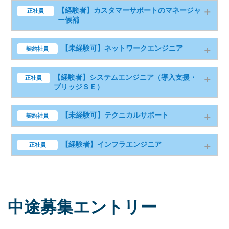
【経験者】カスタマーサポートのマネージャ
正社員
ー候補
【経験者】カスタマーサポートのマネー
【未経験可】ネットワークエンジニア
契約社員
職種
ジャー候補
■チームのマネジメントを担当
【未経験可】ネットワークエンジニア
職種
【経験者】システムエンジニア（導入支援・
正社員
仕事内容は運用保守業務をおこなうスタ
ブリッジＳＥ）
ッフの人材育成や、パートナー企業との
ネットワーク、サーバの運用保守および
調整です。具体的には、新人研修や個人
テクニカルサポート業務
面談などの教育、シフトの作成・調整、
システムエンジニア（導入支援・ブリッ
【未経験可】テクニカルサポート
職務内容
契約社員
職種
－機器やシステムの障害、問合せの受
パートナー企業との案件の調整、報告書
ジＳＥ）
付および監視対応
の作成・提出、トラブルの原因分析・解
－機器やシステムの正常性確認、復旧
決案の立案などです。入社後は事業内
■システムエンジニア（導入支援）
【未経験可】テクニカルサポート
職種
【経験者】インフラエンジニア
正社員
対応など
容、仕事内容を理解後、徐々に管理業務
システムエンジニア（導入支援）
職務内容
に着手します。
・検診等で利用される健康管理システム
・業務を通じてＩＴエンジニアへキャリ
テクニカルサポート（クラウド製品ヘル
のシステム構築における導入支援のサポ
アアップしたい方、大歓迎です。
【経験者】インフラエンジニア
職種
プデスク）
月給 213,000円～294,000円
ートを行うほか、帳票の設定を行いま
・ＩＴ未経験から多くの方が活躍してい
ークラウド製品に関するお問合せ（障
給与は年齢・経験を考慮して決定しま
す。
ます。
害・Q&A）の受付・回答など
・主に、九州内の自治体や県内の企業向
す。
現行システムからのリプレースにおい
・基礎研修およびＯＪＴを約２か月間行
ークラウド製品に関する障害再現検
中途募集エントリー
けのサーバ・ネットワークの構築・運用
別途、役職手当、住宅手当（10,000円～
職務内容
て、様々な要件を打合せでヒアリングし
いますので、ご安心ください。
証、復旧支援など
をお任せします。
50,000円※借家世帯主）、家族手当（扶
職務内容
てシステムを構築するサポートを行いま
・業務を通じてITエンジニアへキャリア
・ネットワーク設計，施工，運用，保守
養している子ども1名につき3,000円）。
す。
給与
188,000円 ～ 213,000 円
アップしたい方、大歓迎です。