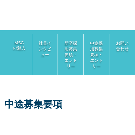
MSC
社員イ
新卒採
中途採
お問い
の魅力
ンタビ
用
募集
用
募集
合わせ
ュー
要項・
要項・
エント
エント
リー
リー
中途募集要項