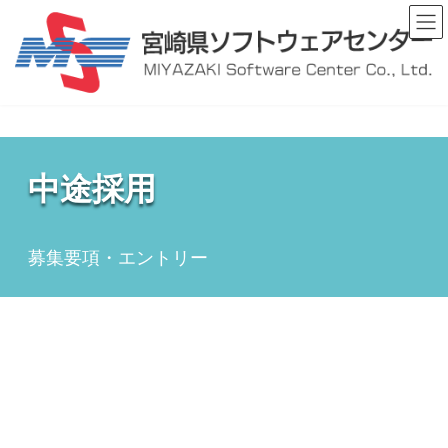
コ
ナ
ン
ビ
テ
ゲ
ン
ー
ツ
シ
へ
ョ
ス
ン
キ
に
ッ
移
中途採用
プ
動
募集要項・エントリー