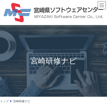
コ
ナ
ン
ビ
テ
ゲ
ン
ー
ツ
シ
へ
ョ
ス
ン
キ
に
ッ
移
プ
動
宮崎研修ナビ
トップ
宮崎研修ナビ