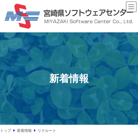
コ
ナ
ン
ビ
テ
ゲ
ン
ー
ツ
シ
へ
ョ
ス
ン
キ
に
ッ
移
プ
動
新着情報
トップ
新着情報
リクルート