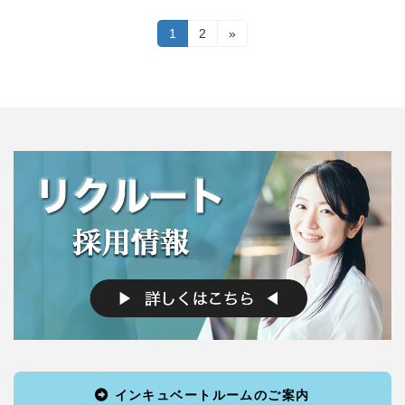
投
固
1
固
2
»
定
定
稿
ペ
ペ
ー
ー
の
ジ
ジ
ペ
ー
ジ
送
り
インキュベートルームのご案内