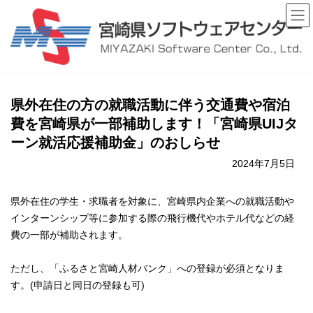
コ
ナ
ン
ビ
テ
ゲ
ン
ー
ツ
シ
へ
ョ
ス
ン
キ
に
県外在住の方の就職活動に伴う交通費や宿泊
ッ
移
費を宮崎県が一部補助します！「宮崎県UIJタ
プ
動
ーン就活応援補助金」のおしらせ
2024年7月5日
県外在住の学生・求職者を対象に、宮崎県内企業への就職活動や
インターンシップ等に参加する際の飛行機代やホテル代などの経
費の一部が補助されます。
ただし、「ふるさと宮崎人材バンク」への登録が必須となりま
す。(申請日と同日の登録も可)