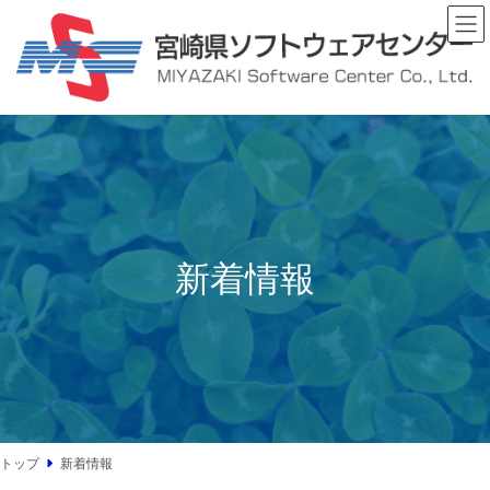
コ
ナ
ン
ビ
テ
ゲ
ン
ー
ツ
シ
へ
ョ
ス
ン
キ
に
ッ
移
プ
動
新着情報
トップ
新着情報