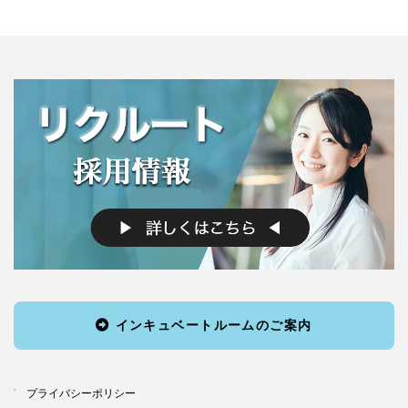
ー
ー
ー
の
ジ
ジ
ジ
ペ
ー
ジ
送
り
インキュベートルームのご案内
プライバシーポリシー