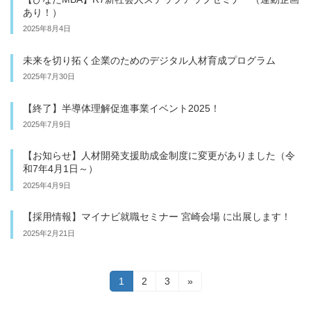
あり！）
2025年8月4日
未来を切り拓く企業のためのデジタル人材育成プログラム
2025年7月30日
【終了】半導体理解促進事業イベント2025！
2025年7月9日
【お知らせ】人材開発支援助成金制度に変更がありました（令
和7年4月1日～）
2025年4月9日
【採用情報】マイナビ就職セミナー 宮崎会場 に出展します！
2025年2月21日
投
固
1
固
2
固
3
»
定
定
定
稿
ペ
ペ
ペ