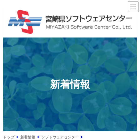
コ
ナ
ン
ビ
テ
ゲ
ン
ー
ツ
シ
へ
ョ
ス
ン
キ
に
ッ
移
プ
動
新着情報
トップ
新着情報
ソフトウェアセンター