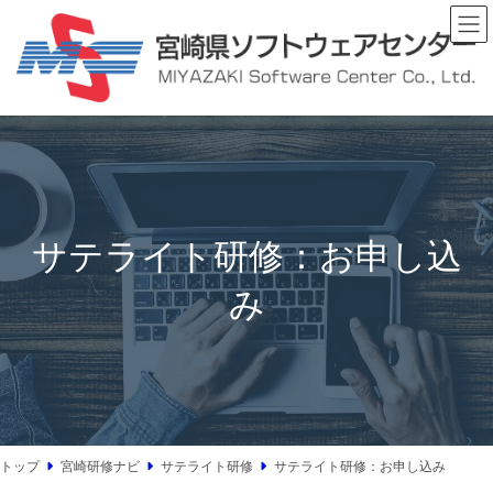
コ
ナ
ン
ビ
テ
ゲ
ン
ー
ツ
シ
へ
ョ
ス
ン
キ
に
ッ
移
プ
動
サテライト研修：お申し込
み
トップ
宮崎研修ナビ
サテライト研修
サテライト研修：お申し込み