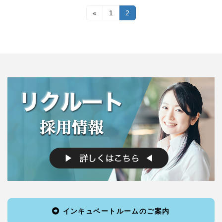
投
«
固
1
固
2
定
定
稿
ペ
ペ
ー
ー
の
ジ
ジ
ペ
ー
ジ
送
り
インキュベートルームのご案内