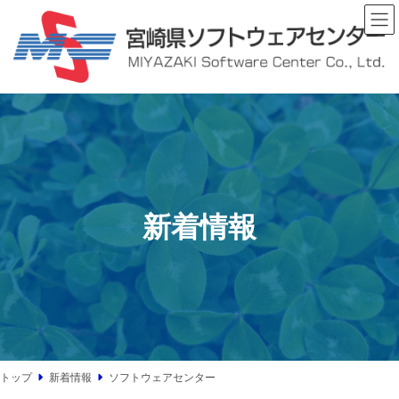
コ
ナ
ン
ビ
テ
ゲ
ン
ー
ツ
シ
へ
ョ
ス
ン
キ
に
ッ
移
プ
動
新着情報
トップ
新着情報
ソフトウェアセンター