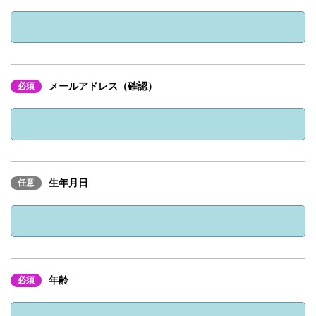
履歴書（写真貼付）
応募書類
ダウンロード）
職務経歴書
採用担当者
https://www.miyazaki-
お問合せ先
個人情報に関する同意書（下記URLから
電話番号：0985-30-5050
sc.co.jp/recruit/mid-career-recruit-
応募書類
ダウンロード）
entry/doui/
https://www.miyazaki-
sc.co.jp/recruit/mid-career-recruit-
採用担当
entry/doui/
お問合せ先
メールアドレス（確認）
電話番号：0985-30-5050
必須
採用担当
お問合せ先
電話番号：0985-30-5050
生年月日
任意
年齢
必須