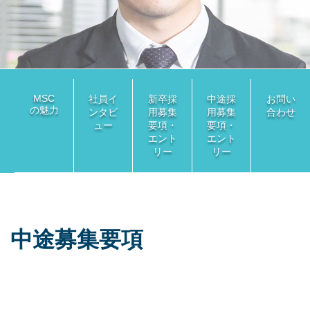
MSC
社員イ
新卒採
中途採
お問い
の魅力
ンタビ
用
募集
用
募集
合わせ
ュー
要項・
要項・
エント
エント
リー
リー
中途募集要項