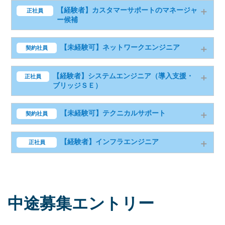
【経験者】カスタマーサポートのマネージャ
正社員
ー候補
【経験者】カスタマーサポートのマネー
【未経験可】ネットワークエンジニア
契約社員
職種
ジャー候補
■チームのマネジメントを担当
【未経験可】ネットワークエンジニア
職種
【経験者】システムエンジニア（導入支援・
正社員
仕事内容は運用保守業務をおこなうスタ
ブリッジＳＥ）
ッフの人材育成や、パートナー企業との
ネットワーク、サーバの運用保守および
調整です。具体的には、新人研修や個人
テクニカルサポート業務
面談などの教育、シフトの作成・調整、
システムエンジニア（導入支援・ブリッ
【未経験可】テクニカルサポート
職務内容
契約社員
職種
－機器やシステムの障害、問合せの受
パートナー企業との案件の調整、報告書
ジＳＥ）
付および監視対応
の作成・提出、トラブルの原因分析・解
－機器やシステムの正常性確認、復旧
決案の立案などです。入社後は事業内
■システムエンジニア（導入支援）
【未経験可】テクニカルサポート
職種
【経験者】インフラエンジニア
正社員
対応など
容、仕事内容を理解後、徐々に管理業務
システムエンジニア（導入支援）
職務内容
に着手します。
・検診等で利用される健康管理システム
・業務を通じてＩＴエンジニアへキャリ
テクニカルサポート（クラウド製品ヘル
のシステム構築における導入支援のサポ
アアップしたい方、大歓迎です。
【経験者】インフラエンジニア
職種
プデスク）
月給 213,000円～294,000円
ートを行うほか、帳票の設定を行いま
・ＩＴ未経験から多くの方が活躍してい
ークラウド製品に関するお問合せ（障
給与は年齢・経験を考慮して決定しま
す。
ます。
害・Q&A）の受付・回答など
・主に、九州内の自治体や県内の企業向
す。
現行システムからのリプレースにおい
・基礎研修およびＯＪＴを約２か月間行
ークラウド製品に関する障害再現検
中途募集エントリー
けのサーバ・ネットワークの構築・運用
別途、役職手当、住宅手当（10,000円～
職務内容
て、様々な要件を打合せでヒアリングし
いますので、ご安心ください。
証、復旧支援など
をお任せします。
50,000円※借家世帯主）、家族手当（扶
職務内容
てシステムを構築するサポートを行いま
・業務を通じてITエンジニアへキャリア
・ネットワーク設計，施工，運用，保守
養している子ども1名につき3,000円）。
す。
給与
188,000円 ～ 213,000 円
アップしたい方、大歓迎です。