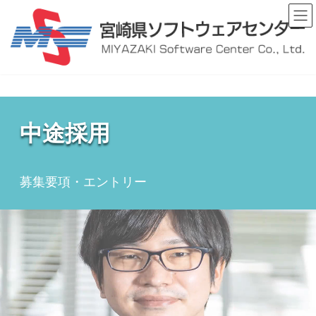
コ
ナ
ン
ビ
テ
ゲ
ン
ー
ツ
シ
へ
ョ
ス
ン
キ
に
ッ
移
中途採用
プ
動
募集要項・エントリー