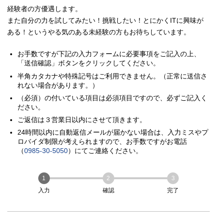
業務
【給与例：主任の場合】基本給213,000
給与
・パッケージシステムのカスタマイズ検
時間帯により深夜労働割り増し別途支給
・IT未経験から多くの方が活躍していま
経験者の方優遇します。
職務内容
・サーバ設計，構築，運用，保守業務
円+役職手当10,000円＝月給223,000円
討・既存システムから新システムへのデ
す。
・障害対応（ベンダー等へのエスカレー
また自分の力を試してみたい！挑戦したい！とにかくITに興味が
（経験・能力によって主任からのスター
ータ移行・データ連携検討（健診の装
・基礎研修およびOJTを約２ヵ月間行い
[ 交代制勤務 ]
ション）
トも可能です。）
置、画像システム等）
ある！というやる気のある未経験の方もお待ちしています。
ますので、ご安心ください。
勤務時間
9：00 ～ 21：00、21：00 ～ 翌 9：00
・顧客問合せ対応業務（電話・メールで
※試用期間6ヵ月（期間中給与変動な
・帳票作成する上での仕様検討 など。
研修期間は平日勤務 9：00 ～ 18：00
の対応）
し）
・その他付随作業
お手数ですが下記の入力フォームに必要事項をご記入の上、
月給 188,000円～213,000円
給与
月給 213,000円～294,000円
給与
シフト制（3勤2.5休）・リフレッシュ休
「送信確認」ボタンをクリックしてください。
9：00 ～ 18：00
勤務時間
休日
暇2日間
月給 213,000円～294,000円
給与
09:00～18:00
半角カタカナや特殊記号はご利用できません。（正常に送信さ
勤務時間
（年間休日：165日）
09:00～18:00
勤務時間
れない場合があります。）
完全週休2日制（土曜・日曜）、祝日、
09:00～18:00
勤務時間
GW、年末年始休暇、リフレッシュ休暇
完全週休2日制（土曜・日曜）、祝日、
（必須）の付いている項目は必須項目ですので、必ずご記入く
契約社員（1年ごとの更新）
完全週休2日制（土曜・日曜）、祝日、
（2日間/年）
GW、年末年始休暇、リフレッシュ休暇
ださい。
雇用形態
無期雇用転換制度・正社員立候補制度・
休日
GW、年末年始休暇、リフレッシュ休暇
有給休暇、慶弔休暇、産前産後休業、育
（2日間/年）
完全週休2日制（土曜・日曜）、祝日、
正社員登用の実績あり
休日
（2日間/年）
ご返信は３営業日以内にさせて頂きます。
児休業（取得実績あり）、介護休業
有給休暇、慶弔休暇、産前産後休業、育
休日
GW、年末年始休暇、リフレッシュ休暇
有給休暇、慶弔休暇、産前産後休業、育
※年間休日124日
児休業（取得実績あり）、介護休業
24時間以内に自動返信メールが届かない場合は、入力ミスやプ
（2日間/年）
児休業（取得実績あり）、介護休業
宮崎・希望により首都圏もあります
休日
勤務地
※年間休日124日
有給休暇、慶弔休暇、産前産後休業、育
ロバイダ制限が考えられますので、お手数ですがお電話
※年間休日124日
児休業（取得実績あり）、介護休業
正社員
（
0985-30-5050
）にてご連絡ください。
雇用形態
社会保険完備
契約社員（1年ごとの更新）
※年間休日124日
正社員
雇用形態
通勤手当（上限31,600円）
雇用形態
無期雇用転換制度・正社員立候補制度
1名
採用人数
残業手当（会社規定による）
（正社員登用の実績あり）
正社員
1
2
3
待遇
雇用形態
昇給年1回5,000円（会社規定による）
1名
採用人数
入力
確認
完了
家族手当 住宅手当 資格補助 単身赴
宮崎・希望により首都圏または関西があ
宮崎市（佐土原町）
勤務地
勤務地
1名
採用人数
任手当 など
ります
宮崎市（佐土原町）
勤務地
関西の勤務地もあります。
昇給 年1回5,000円（会社規定によ